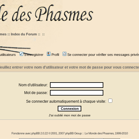
mes :: Index du Forum
::
::
tilisateurs
S'enregistrer
Profil
Se connecter pour vérifier ses messages privé
euillez entrer votre nom d'utilisateur et votre mot de passe pour vous connecte
Nom d'utilisateur:
Mot de passe:
Se connecter automatiquement à chaque visite:
J'ai oublié mon mot de passe
Fonctionne avec
phpBB
2.0.22 © 2001, 2007 phpBB Group : :
Le Monde des Phasmes
, 1999-2010