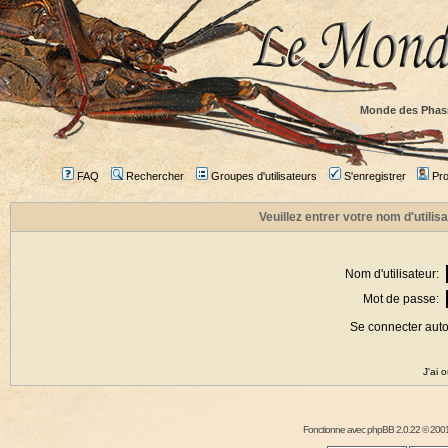
Monde des Phas
FAQ
Rechercher
Groupes d'utilisateurs
S'enregistrer
Prof
Veuillez entrer votre nom d'utili
Nom d'utilisateur:
Mot de passe:
Se connecter aut
J'ai 
Fonctionne avec
phpBB
2.0.22 © 2001