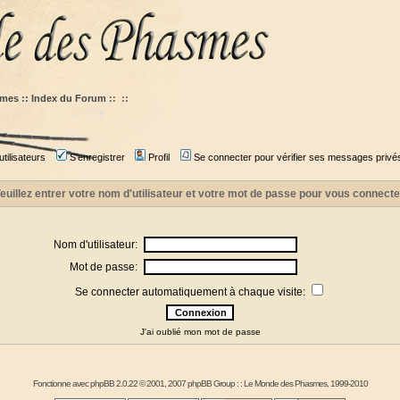
mes :: Index du Forum
::
::
tilisateurs
S'enregistrer
Profil
Se connecter pour vérifier ses messages privé
euillez entrer votre nom d'utilisateur et votre mot de passe pour vous connecte
Nom d'utilisateur:
Mot de passe:
Se connecter automatiquement à chaque visite:
J'ai oublié mon mot de passe
Fonctionne avec
phpBB
2.0.22 © 2001, 2007 phpBB Group : :
Le Monde des Phasmes
, 1999-2010