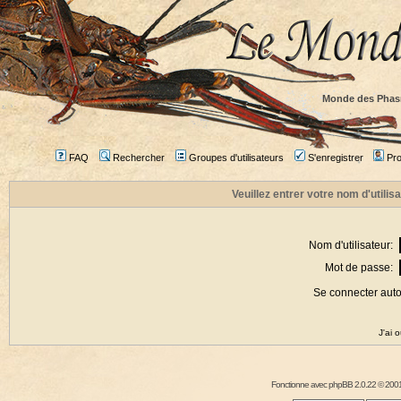
Monde des Phas
FAQ
Rechercher
Groupes d'utilisateurs
S'enregistrer
Prof
Veuillez entrer votre nom d'utili
Nom d'utilisateur:
Mot de passe:
Se connecter aut
J'ai 
Fonctionne avec
phpBB
2.0.22 © 2001