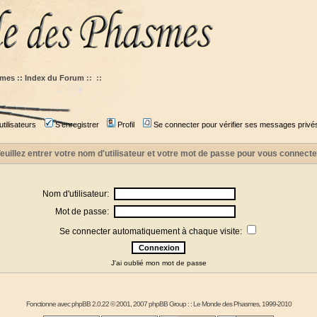
mes :: Index du Forum
::
::
tilisateurs
S'enregistrer
Profil
Se connecter pour vérifier ses messages privé
euillez entrer votre nom d'utilisateur et votre mot de passe pour vous connecte
Nom d'utilisateur:
Mot de passe:
Se connecter automatiquement à chaque visite:
J'ai oublié mon mot de passe
Fonctionne avec
phpBB
2.0.22 © 2001, 2007 phpBB Group : :
Le Monde des Phasmes
, 1999-2010