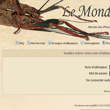
Monde des Phas
FAQ
Rechercher
Groupes d'utilisateurs
S'enregistrer
Prof
Veuillez entrer votre nom d'utili
Nom d'utilisateur:
Mot de passe:
Se connecter aut
J'ai 
Fonctionne avec
phpBB
2.0.22 © 2001