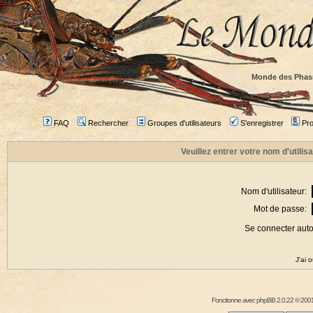
Monde des Phas
FAQ
Rechercher
Groupes d'utilisateurs
S'enregistrer
Prof
Veuillez entrer votre nom d'utili
Nom d'utilisateur:
Mot de passe:
Se connecter aut
J'ai 
Fonctionne avec
phpBB
2.0.22 © 2001