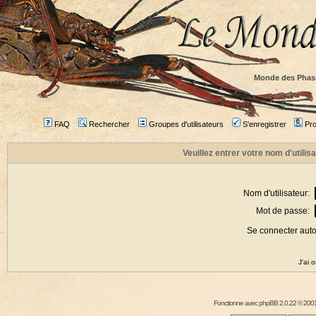
Monde des Phas
FAQ
Rechercher
Groupes d'utilisateurs
S'enregistrer
Prof
Veuillez entrer votre nom d'utili
Nom d'utilisateur:
Mot de passe:
Se connecter aut
J'ai 
Fonctionne avec
phpBB
2.0.22 © 2001