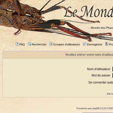
Monde des Phas
FAQ
Rechercher
Groupes d'utilisateurs
S'enregistrer
Prof
Veuillez entrer votre nom d'utili
Nom d'utilisateur:
Mot de passe:
Se connecter aut
J'ai 
Fonctionne avec
phpBB
2.0.22 © 2001