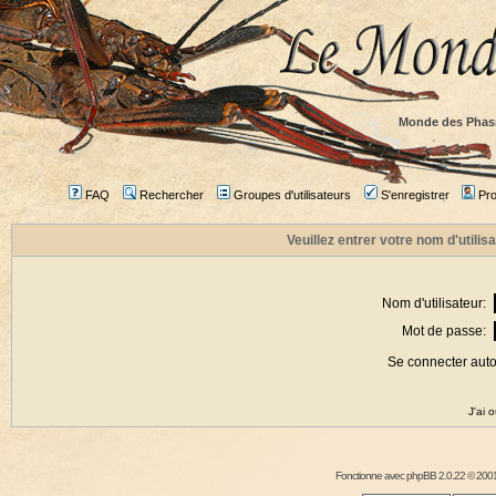
Monde des Phas
FAQ
Rechercher
Groupes d'utilisateurs
S'enregistrer
Prof
Veuillez entrer votre nom d'utili
Nom d'utilisateur:
Mot de passe:
Se connecter aut
J'ai 
Fonctionne avec
phpBB
2.0.22 © 2001