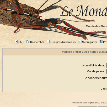
Monde des Phas
FAQ
Rechercher
Groupes d'utilisateurs
S'enregistrer
Prof
Veuillez entrer votre nom d'utili
Nom d'utilisateur:
Mot de passe:
Se connecter aut
J'ai 
Fonctionne avec
phpBB
2.0.22 © 2001