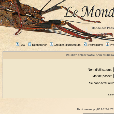
Monde des Phas
FAQ
Rechercher
Groupes d'utilisateurs
S'enregistrer
Prof
Veuillez entrer votre nom d'utili
Nom d'utilisateur:
Mot de passe:
Se connecter aut
J'ai 
Fonctionne avec
phpBB
2.0.22 © 2001