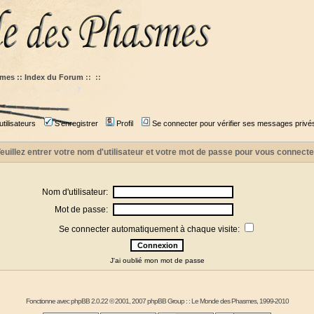
mes :: Index du Forum
::
::
tilisateurs
S'enregistrer
Profil
Se connecter pour vérifier ses messages privé
euillez entrer votre nom d'utilisateur et votre mot de passe pour vous connecte
Nom d'utilisateur:
Mot de passe:
Se connecter automatiquement à chaque visite:
J'ai oublié mon mot de passe
Fonctionne avec
phpBB
2.0.22 © 2001, 2007 phpBB Group : :
Le Monde des Phasmes
, 1999-2010