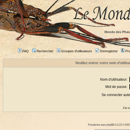
Monde des Phas
FAQ
Rechercher
Groupes d'utilisateurs
S'enregistrer
Prof
Veuillez entrer votre nom d'utili
Nom d'utilisateur:
Mot de passe:
Se connecter aut
J'ai 
Fonctionne avec
phpBB
2.0.22 © 2001