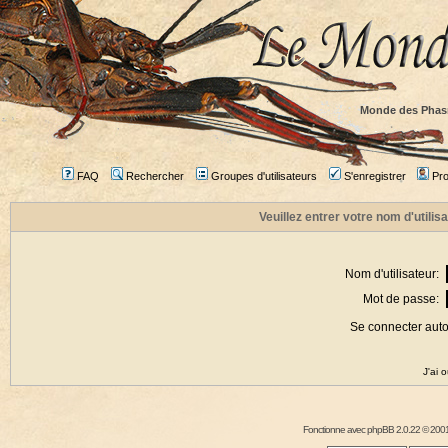
Monde des Phas
FAQ
Rechercher
Groupes d'utilisateurs
S'enregistrer
Prof
Veuillez entrer votre nom d'utili
Nom d'utilisateur:
Mot de passe:
Se connecter aut
J'ai 
Fonctionne avec
phpBB
2.0.22 © 2001