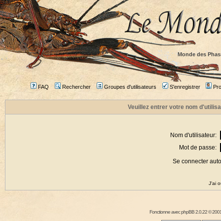
Monde des Phas
FAQ
Rechercher
Groupes d'utilisateurs
S'enregistrer
Prof
Veuillez entrer votre nom d'utili
Nom d'utilisateur:
Mot de passe:
Se connecter aut
J'ai 
Fonctionne avec
phpBB
2.0.22 © 2001