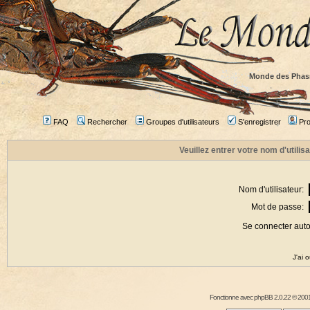
Monde des Phas
FAQ
Rechercher
Groupes d'utilisateurs
S'enregistrer
Prof
Veuillez entrer votre nom d'utili
Nom d'utilisateur:
Mot de passe:
Se connecter aut
J'ai 
Fonctionne avec
phpBB
2.0.22 © 2001