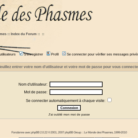
mes :: Index du Forum
::
::
tilisateurs
S'enregistrer
Profil
Se connecter pour vérifier ses messages privé
euillez entrer votre nom d'utilisateur et votre mot de passe pour vous connecte
Nom d'utilisateur:
Mot de passe:
Se connecter automatiquement à chaque visite:
J'ai oublié mon mot de passe
Fonctionne avec
phpBB
2.0.22 © 2001, 2007 phpBB Group : :
Le Monde des Phasmes
, 1999-2010