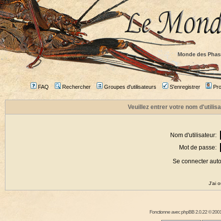
Monde des Phas
FAQ
Rechercher
Groupes d'utilisateurs
S'enregistrer
Prof
Veuillez entrer votre nom d'utili
Nom d'utilisateur:
Mot de passe:
Se connecter aut
J'ai 
Fonctionne avec
phpBB
2.0.22 © 2001