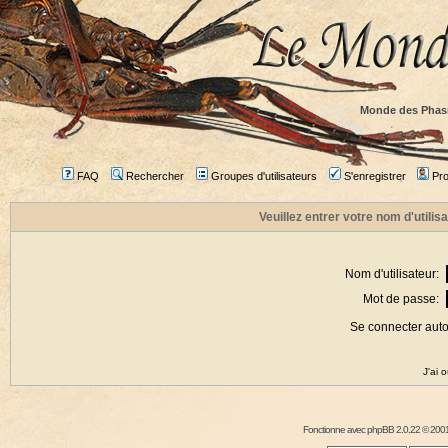
Monde des Phas
FAQ
Rechercher
Groupes d'utilisateurs
S'enregistrer
Prof
Veuillez entrer votre nom d'utili
Nom d'utilisateur:
Mot de passe:
Se connecter aut
J'ai 
Fonctionne avec
phpBB
2.0.22 © 2001