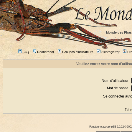
Monde des Phas
FAQ
Rechercher
Groupes d'utilisateurs
S'enregistrer
Prof
Veuillez entrer votre nom d'utili
Nom d'utilisateur:
Mot de passe:
Se connecter aut
J'ai 
Fonctionne avec
phpBB
2.0.22 © 2001