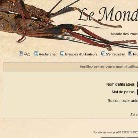
Monde des Phas
FAQ
Rechercher
Groupes d'utilisateurs
S'enregistrer
Prof
Veuillez entrer votre nom d'utili
Nom d'utilisateur:
Mot de passe:
Se connecter aut
J'ai 
Fonctionne avec
phpBB
2.0.22 © 2001