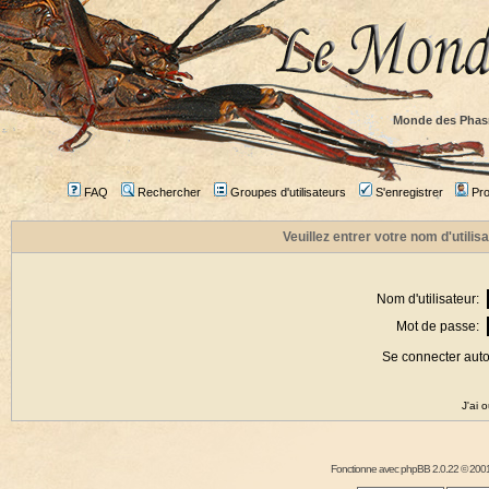
Monde des Phas
FAQ
Rechercher
Groupes d'utilisateurs
S'enregistrer
Prof
Veuillez entrer votre nom d'utili
Nom d'utilisateur:
Mot de passe:
Se connecter aut
J'ai 
Fonctionne avec
phpBB
2.0.22 © 2001