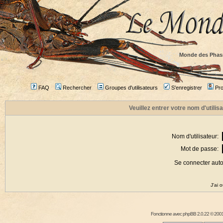
Monde des Phas
FAQ
Rechercher
Groupes d'utilisateurs
S'enregistrer
Prof
Veuillez entrer votre nom d'utili
Nom d'utilisateur:
Mot de passe:
Se connecter aut
J'ai 
Fonctionne avec
phpBB
2.0.22 © 2001