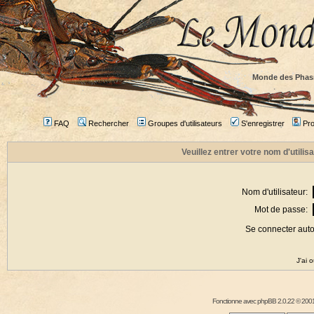
Monde des Phas
FAQ
Rechercher
Groupes d'utilisateurs
S'enregistrer
Prof
Veuillez entrer votre nom d'utili
Nom d'utilisateur:
Mot de passe:
Se connecter aut
J'ai 
Fonctionne avec
phpBB
2.0.22 © 2001