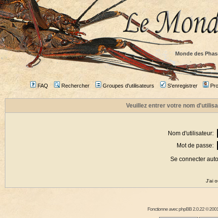
Monde des Phas
FAQ
Rechercher
Groupes d'utilisateurs
S'enregistrer
Prof
Veuillez entrer votre nom d'utili
Nom d'utilisateur:
Mot de passe:
Se connecter aut
J'ai 
Fonctionne avec
phpBB
2.0.22 © 2001