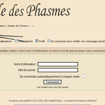
mes :: Index du Forum
::
::
tilisateurs
S'enregistrer
Profil
Se connecter pour vérifier ses messages privé
euillez entrer votre nom d'utilisateur et votre mot de passe pour vous connecte
Nom d'utilisateur:
Mot de passe:
Se connecter automatiquement à chaque visite:
J'ai oublié mon mot de passe
Fonctionne avec
phpBB
2.0.22 © 2001, 2007 phpBB Group : :
Le Monde des Phasmes
, 1999-2010