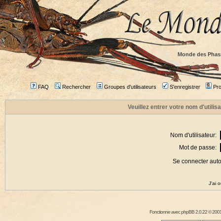
Monde des Phas
FAQ
Rechercher
Groupes d'utilisateurs
S'enregistrer
Prof
Veuillez entrer votre nom d'utili
Nom d'utilisateur:
Mot de passe:
Se connecter aut
J'ai 
Fonctionne avec
phpBB
2.0.22 © 2001