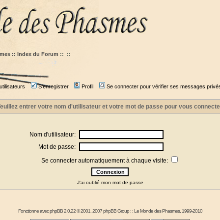
mes :: Index du Forum
::
::
tilisateurs
S'enregistrer
Profil
Se connecter pour vérifier ses messages privé
euillez entrer votre nom d'utilisateur et votre mot de passe pour vous connecte
Nom d'utilisateur:
Mot de passe:
Se connecter automatiquement à chaque visite:
J'ai oublié mon mot de passe
Fonctionne avec
phpBB
2.0.22 © 2001, 2007 phpBB Group : :
Le Monde des Phasmes
, 1999-2010