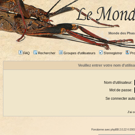
Monde des Phas
FAQ
Rechercher
Groupes d'utilisateurs
S'enregistrer
Prof
Veuillez entrer votre nom d'utili
Nom d'utilisateur:
Mot de passe:
Se connecter aut
J'ai 
Fonctionne avec
phpBB
2.0.22 © 2001