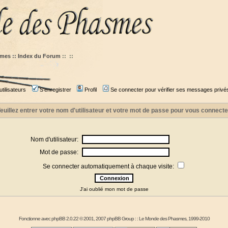
mes :: Index du Forum
::
::
tilisateurs
S'enregistrer
Profil
Se connecter pour vérifier ses messages privé
euillez entrer votre nom d'utilisateur et votre mot de passe pour vous connecte
Nom d'utilisateur:
Mot de passe:
Se connecter automatiquement à chaque visite:
J'ai oublié mon mot de passe
Fonctionne avec
phpBB
2.0.22 © 2001, 2007 phpBB Group : :
Le Monde des Phasmes
, 1999-2010