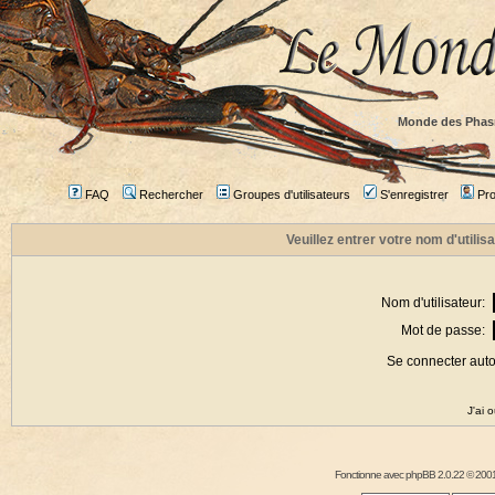
Monde des Phas
FAQ
Rechercher
Groupes d'utilisateurs
S'enregistrer
Prof
Veuillez entrer votre nom d'utili
Nom d'utilisateur:
Mot de passe:
Se connecter aut
J'ai 
Fonctionne avec
phpBB
2.0.22 © 2001