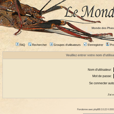
Monde des Phas
FAQ
Rechercher
Groupes d'utilisateurs
S'enregistrer
Prof
Veuillez entrer votre nom d'utili
Nom d'utilisateur:
Mot de passe:
Se connecter aut
J'ai 
Fonctionne avec
phpBB
2.0.22 © 2001