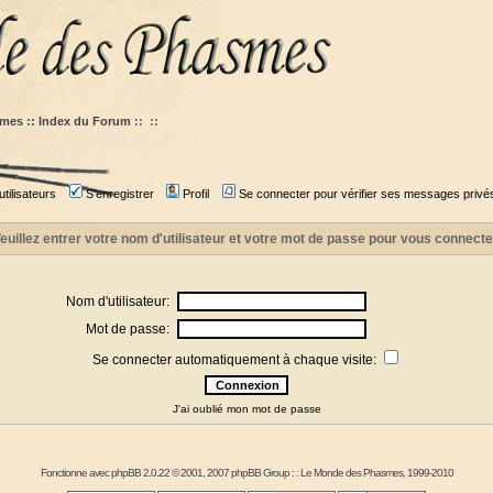
mes :: Index du Forum
::
::
tilisateurs
S'enregistrer
Profil
Se connecter pour vérifier ses messages privé
euillez entrer votre nom d'utilisateur et votre mot de passe pour vous connecte
Nom d'utilisateur:
Mot de passe:
Se connecter automatiquement à chaque visite:
J'ai oublié mon mot de passe
Fonctionne avec
phpBB
2.0.22 © 2001, 2007 phpBB Group : :
Le Monde des Phasmes
, 1999-2010