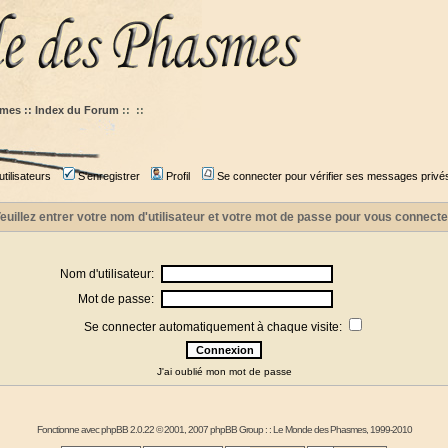
mes :: Index du Forum
::
::
tilisateurs
S'enregistrer
Profil
Se connecter pour vérifier ses messages privé
euillez entrer votre nom d'utilisateur et votre mot de passe pour vous connecte
Nom d'utilisateur:
Mot de passe:
Se connecter automatiquement à chaque visite:
J'ai oublié mon mot de passe
Fonctionne avec
phpBB
2.0.22 © 2001, 2007 phpBB Group : :
Le Monde des Phasmes
, 1999-2010