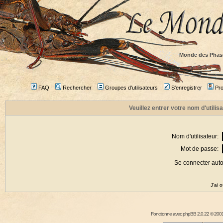
Monde des Phas
FAQ
Rechercher
Groupes d'utilisateurs
S'enregistrer
Prof
Veuillez entrer votre nom d'utili
Nom d'utilisateur:
Mot de passe:
Se connecter aut
J'ai 
Fonctionne avec
phpBB
2.0.22 © 2001