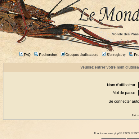
Monde des Phas
FAQ
Rechercher
Groupes d'utilisateurs
S'enregistrer
Prof
Veuillez entrer votre nom d'utili
Nom d'utilisateur:
Mot de passe:
Se connecter aut
J'ai 
Fonctionne avec
phpBB
2.0.22 © 2001