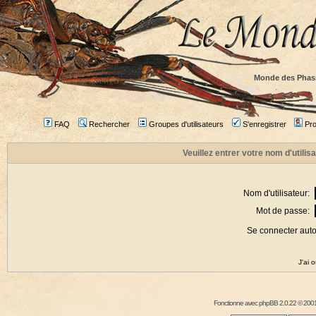
Monde des Phas
FAQ
Rechercher
Groupes d'utilisateurs
S'enregistrer
Prof
Veuillez entrer votre nom d'utili
Nom d'utilisateur:
Mot de passe:
Se connecter aut
J'ai 
Fonctionne avec
phpBB
2.0.22 © 2001