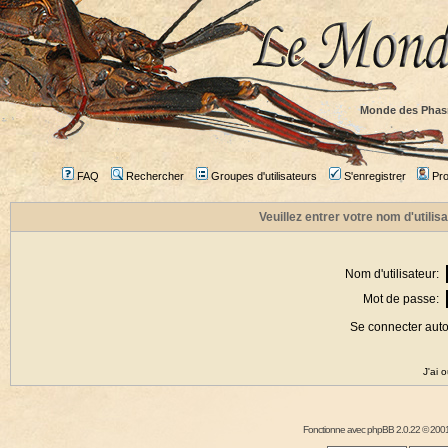
Monde des Phas
FAQ
Rechercher
Groupes d'utilisateurs
S'enregistrer
Prof
Veuillez entrer votre nom d'utili
Nom d'utilisateur:
Mot de passe:
Se connecter aut
J'ai 
Fonctionne avec
phpBB
2.0.22 © 2001