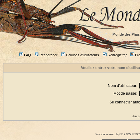
Monde des Phas
FAQ
Rechercher
Groupes d'utilisateurs
S'enregistrer
Prof
Veuillez entrer votre nom d'utili
Nom d'utilisateur:
Mot de passe:
Se connecter aut
J'ai 
Fonctionne avec
phpBB
2.0.22 © 2001