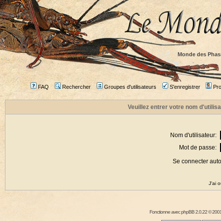
Monde des Phas
FAQ
Rechercher
Groupes d'utilisateurs
S'enregistrer
Prof
Veuillez entrer votre nom d'utili
Nom d'utilisateur:
Mot de passe:
Se connecter aut
J'ai 
Fonctionne avec
phpBB
2.0.22 © 2001