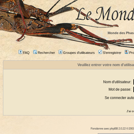
Monde des Phas
FAQ
Rechercher
Groupes d'utilisateurs
S'enregistrer
Prof
Veuillez entrer votre nom d'utili
Nom d'utilisateur:
Mot de passe:
Se connecter aut
J'ai 
Fonctionne avec
phpBB
2.0.22 © 2001