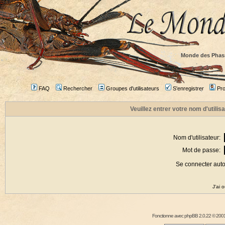
Monde des Phas
FAQ
Rechercher
Groupes d'utilisateurs
S'enregistrer
Prof
Veuillez entrer votre nom d'utili
Nom d'utilisateur:
Mot de passe:
Se connecter aut
J'ai 
Fonctionne avec
phpBB
2.0.22 © 2001