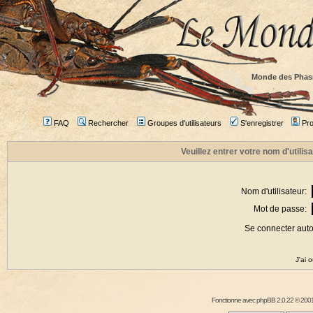
Monde des Phas
FAQ
Rechercher
Groupes d'utilisateurs
S'enregistrer
Prof
Veuillez entrer votre nom d'utili
Nom d'utilisateur:
Mot de passe:
Se connecter aut
J'ai 
Fonctionne avec
phpBB
2.0.22 © 2001