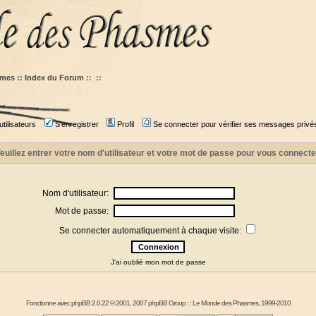
mes :: Index du Forum
::
::
tilisateurs
S'enregistrer
Profil
Se connecter pour vérifier ses messages privé
euillez entrer votre nom d'utilisateur et votre mot de passe pour vous connecte
Nom d'utilisateur:
Mot de passe:
Se connecter automatiquement à chaque visite:
J'ai oublié mon mot de passe
Fonctionne avec
phpBB
2.0.22 © 2001, 2007 phpBB Group : :
Le Monde des Phasmes
, 1999-2010