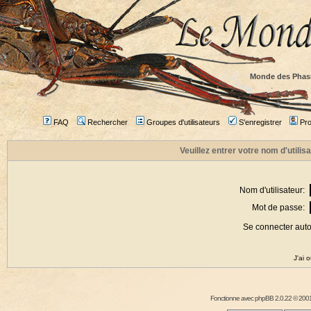
Monde des Phas
FAQ
Rechercher
Groupes d'utilisateurs
S'enregistrer
Prof
Veuillez entrer votre nom d'utili
Nom d'utilisateur:
Mot de passe:
Se connecter aut
J'ai 
Fonctionne avec
phpBB
2.0.22 © 2001