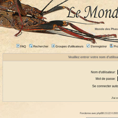
Monde des Phas
FAQ
Rechercher
Groupes d'utilisateurs
S'enregistrer
Prof
Veuillez entrer votre nom d'utili
Nom d'utilisateur:
Mot de passe:
Se connecter aut
J'ai 
Fonctionne avec
phpBB
2.0.22 © 2001