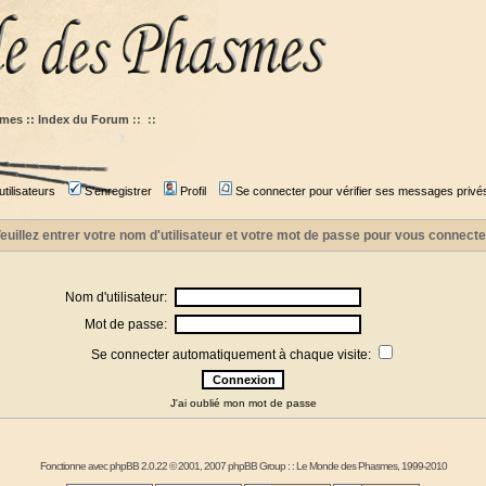
mes :: Index du Forum
::
::
tilisateurs
S'enregistrer
Profil
Se connecter pour vérifier ses messages privé
euillez entrer votre nom d'utilisateur et votre mot de passe pour vous connecte
Nom d'utilisateur:
Mot de passe:
Se connecter automatiquement à chaque visite:
J'ai oublié mon mot de passe
Fonctionne avec
phpBB
2.0.22 © 2001, 2007 phpBB Group : :
Le Monde des Phasmes
, 1999-2010