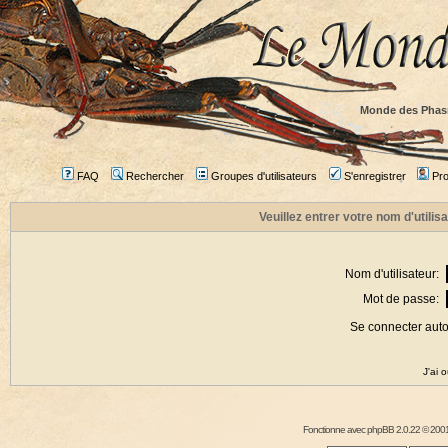
Monde des Phas
FAQ
Rechercher
Groupes d'utilisateurs
S'enregistrer
Prof
Veuillez entrer votre nom d'utili
Nom d'utilisateur:
Mot de passe:
Se connecter aut
J'ai 
Fonctionne avec
phpBB
2.0.22 © 2001