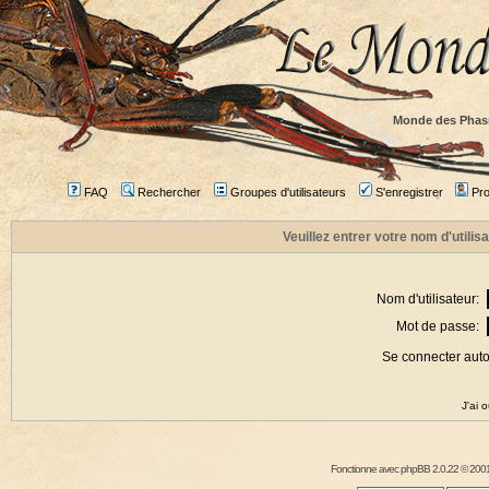
Monde des Phas
FAQ
Rechercher
Groupes d'utilisateurs
S'enregistrer
Prof
Veuillez entrer votre nom d'utili
Nom d'utilisateur:
Mot de passe:
Se connecter aut
J'ai 
Fonctionne avec
phpBB
2.0.22 © 2001